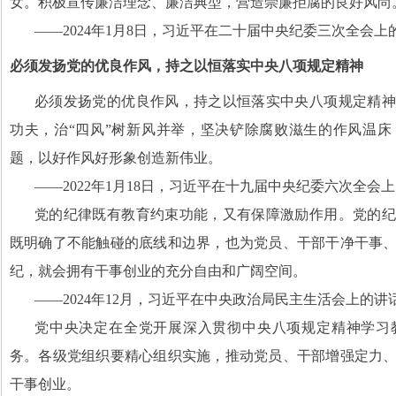
女。积极宣传廉洁理念、廉洁典型，营造崇廉拒腐的良好风尚
——
2024
年
1
月
8
日，习近平在二十届中央纪委三次全会上
必须发扬党的优良作风，持之以恒落实中央八项规定精神
必须发扬党的优良作风，持之以恒落实中央八项规定精神
功夫，治“四风”树新风并举，坚决铲除腐败滋生的作风温
题，以好作风好形象创造新伟业。
——
2022
年
1
月
18
日，习近平在十九届中央纪委六次全会上
党的纪律既有教育约束功能，又有保障激励作用。党的纪
既明确了不能触碰的底线和边界，也为党员、干部干净干事
纪，就会拥有干事创业的充分自由和广阔空间。
——
2024
年
12
月，习近平在中央政治局民主生活会上的讲
党中央决定在全党开展深入贯彻中央八项规定精神学习
务。各级党组织要精心组织实施，推动党员、干部增强定力
干事创业。