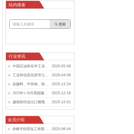
站内搜索
끠
搜索
行业资讯
中国石油和化学工业联合会关于举办第十二届石油和化工企业品牌故事征文比赛活动的通知
2026-05-06
ꄶ
工业和信息化部等七部门关于印发《加力推进石化化工行业老旧装置更新改造行动方案（2026－2029年）》的通知
2026-04-08
ꄶ
染颜料、中间体、助剂等行业多家企业入选“2025年度中国精细化工TOP100企业”等榜单
2025-12-24
ꄶ
2025年1-10月我国服装出口分析
2025-12-18
ꄶ
越南纺织业出口额预计达460亿美元，稳居全球第三
2025-12-01
ꄶ
会员介绍
赤峰市恒荣化工有限公司/CHIFENG HENGRONG CHEMICAL CO., LTD.
2025-06-04
ꄶ