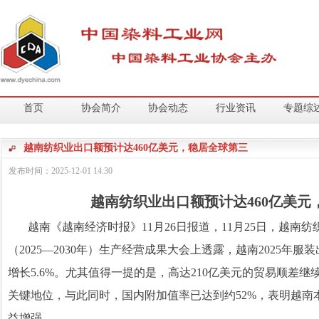
首页
协会简介
协会动态
行业资讯
专题综
越南纺织业出口额预计达460亿美元，稳居全球第三
发布时间：
2025-12-01
14:30
越南纺织业出口额预计达
460
亿美元
越南《越南经济时报》
11
月
26
日报道，
11
月
25
日，越南纺
（
2025
—
2030
年）生产经营成果大会上透露，越南
2025
年服装
增长
5.6%
。尤其值得一提的是，高达
210
亿美元的贸易顺差继
关键地位，与此同时，国内附加值率已达到约
52%
，表明越南
益增强。