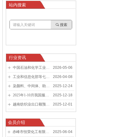
站内搜索
끠
搜索
行业资讯
中国石油和化学工业联合会关于举办第十二届石油和化工企业品牌故事征文比赛活动的通知
2026-05-06
ꄶ
工业和信息化部等七部门关于印发《加力推进石化化工行业老旧装置更新改造行动方案（2026－2029年）》的通知
2026-04-08
ꄶ
染颜料、中间体、助剂等行业多家企业入选“2025年度中国精细化工TOP100企业”等榜单
2025-12-24
ꄶ
2025年1-10月我国服装出口分析
2025-12-18
ꄶ
越南纺织业出口额预计达460亿美元，稳居全球第三
2025-12-01
ꄶ
会员介绍
赤峰市恒荣化工有限公司/CHIFENG HENGRONG CHEMICAL CO., LTD.
2025-06-04
ꄶ